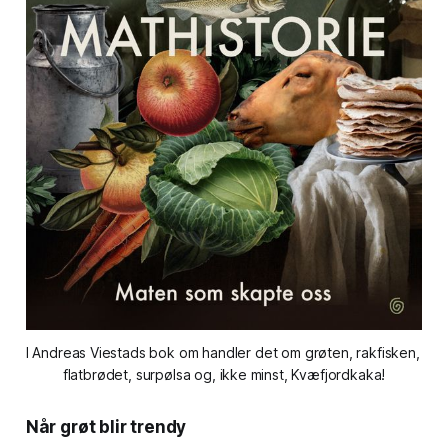
I Andreas Viestads bok om handler det om grøten, rakfisken, 
flatbrødet, surpølsa og, ikke minst, Kvæfjordkaka!
Når grøt blir trendy