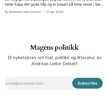
heter Kapp det gode håp og er basert på mine reiser i Sør-
Afrika de siste fire årene. Det er den vanskeligste og
By Andreas Liebe Delsett
10 apr. 2026
skumleste boka jeg har skrevet, men nå er den sendt til
trykk, og om
Magens politikk
Et nyhetsbrev om mat, politikk og litteratur, av
Andreas Liebe Delsett
Subscribe