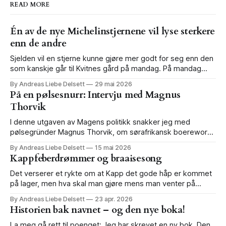
READ MORE
Én av de nye Michelinstjernene vil lyse sterkere
enn de andre
Sjelden vil en stjerne kunne gjøre mer godt for seg enn den
som kanskje går til Kvitnes gård på mandag. På mandag
lanseres den nye nordiske utgaven av le Guide Rouge.
By Andreas Liebe Delsett
29 mai 2026
Fortsatt regnes Michelinguiden, som den oftere kalles, som
På en pølsesnurr: Intervju med Magnus
verdens mest innflytelsesrike restaurantguide. Etter at det i
Thorvik
2014-2015 begynte
I denne utgaven av Magens politikk snakker jeg med
pølsegründer Magnus Thorvik, om sørafrikansk boerewors
og norsk pølsekultur. Neste uke er det lanseringsfest for
By Andreas Liebe Delsett
15 mai 2026
Kapp det gode håp, og du som leser dette er invitert! Den
Kappfeberdrømmer og braaisesong
uforlignelige Marte Michelet, som skriver så fint og
interessant om sørlige Afrika i memoarboka
Det verserer et rykte om at Kapp det gode håp er kommet
på lager, men hva skal man gjøre mens man venter på
meldingen om at det endelig er mulig å komme ned på
By Andreas Liebe Delsett
23 apr. 2026
forlaget og holde boka i hånda for første gang? Du må mer
Historien bak navnet – og den nye boka!
enn gjerne lese innledningen
La meg gå rett til poenget: Jeg har skrevet en ny bok. Den