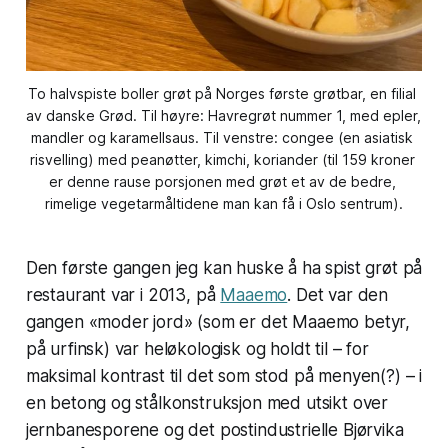
To halvspiste boller grøt på Norges første grøtbar, en filial 
av danske Grød. Til høyre: Havregrøt nummer 1, med epler, 
mandler og karamellsaus. Til venstre: congee (en asiatisk 
risvelling) med peanøtter, kimchi, koriander (til 159 kroner 
er denne rause porsjonen med grøt et av de bedre, 
rimelige vegetarmåltidene man kan få i Oslo sentrum).
Den første gangen jeg kan huske å ha spist grøt på
restaurant var i 2013, på
Maaemo
. Det var den
gangen «moder jord» (som er det Maaemo betyr,
på urfinsk) var heløkologisk og holdt til – for
maksimal kontrast til det som stod på menyen(?) – i
en betong og stålkonstruksjon med utsikt over
jernbanesporene og det postindustrielle Bjørvika