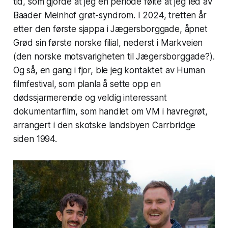
tid, som gjorde at jeg en periode følte at jeg led av
Baader Meinhof grøt-syndrom. I 2024, tretten år
etter den første sjappa i Jægersborggade, åpnet
Grød sin første norske filial, nederst i Markveien
(den norske motsvarigheten til Jægersborggade?).
Og så, en gang i fjor, ble jeg kontaktet av Human
filmfestival, som planla å sette opp en
dødssjarmerende og veldig interessant
dokumentarfilm, som handlet om VM i havregrøt,
arrangert i den skotske landsbyen Carrbridge
siden 1994.