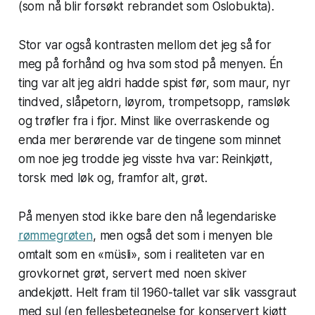
(som nå blir forsøkt rebrandet som Oslobukta).
Stor var også kontrasten mellom det jeg så for
meg på forhånd og hva som stod på menyen. Én
ting var alt jeg aldri hadde spist før, som maur, nyr
tindved, slåpetorn, løyrom, trompetsopp, ramsløk
og trøfler fra i fjor. Minst like overraskende og
enda mer berørende var de tingene som minnet
om noe jeg trodde jeg visste hva var: Reinkjøtt,
torsk med løk og, framfor alt, grøt.
På menyen stod ikke bare den nå legendariske
rømmegrøten
, men også det som i menyen ble
omtalt som en «müsli», som i realiteten var en
grovkornet grøt, servert med noen skiver
andekjøtt. Helt fram til 1960-tallet var slik vassgraut
med sul (en fellesbetegnelse for konservert kjøtt