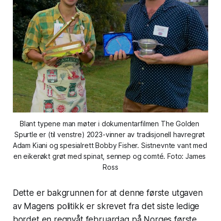
Blant typene man møter i dokumentarfilmen The Golden 
Spurtle er (til venstre) 2023-vinner av tradisjonell havregrøt 
Adam Kiani og spesialrett Bobby Fisher. Sistnevnte vant med 
en eikerøkt grøt med spinat, sennep og comté. Foto: James 
Ross
Dette er bakgrunnen for at denne første utgaven
av Magens politikk er skrevet fra det siste ledige
bordet en regnvåt februardag på Norges første