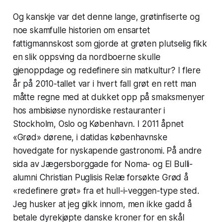
Og kanskje var det denne lange, grøtinfiserte og
noe skamfulle historien om ensartet
fattigmannskost som gjorde at grøten plutselig fikk
en slik oppsving da nordboerne skulle
gjenoppdage og redefinere sin matkultur? I flere
år på 2010-tallet var i hvert fall grøt en rett man
måtte regne med at dukket opp på smaksmenyer
hos ambisiøse nynordiske restauranter i
Stockholm, Oslo og København. I 2011 åpnet
«Grød» dørene, i datidas københavnske
hovedgate for nyskapende gastronomi. På andre
sida av Jægersborggade for Noma- og El Bulli-
alumni Christian Puglisis Relæ forsøkte Grød å
«redefinere grøt» fra et hull-i-veggen-type sted.
Jeg husker at jeg gikk innom, men ikke gadd å
betale dyrekjøpte danske kroner for en skål